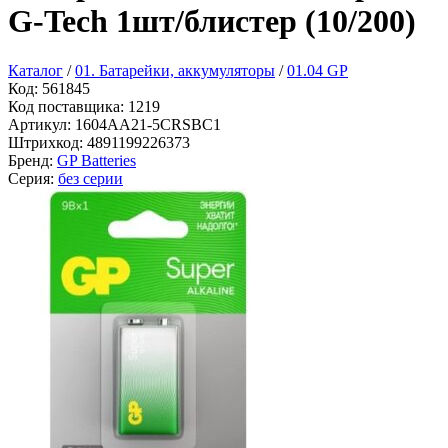
G-Tech 1шт/блистер (10/200)
Каталог
/
01. Батарейки, аккумуляторы
/
01.04 GP
Код:
561845
Код поставщика:
1219
Артикул:
1604AA21-5CRSBC1
Штрихкод:
4891199226373
Бренд:
GP Batteries
Серия:
без серии