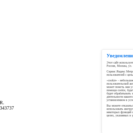
Уведомление
Этот сайт используе
Россия, Москва, ул. 
Сервис Яндекс Метри
пользователей с цел
«cookie» - небольши
пользовательской ак
может помочь нам ул
помощи cookie, буде
будет обрабатывать 
деятельности нашего
установленном в усл
R.
Вы можете отказатьс
343737
использовать инструм
некоторых функций с
целях, указанных в 