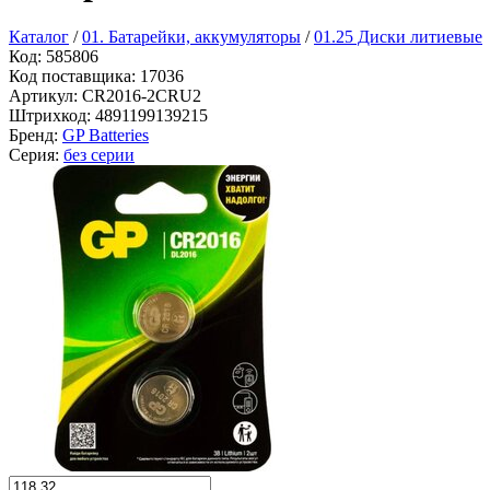
Каталог
/
01. Батарейки, аккумуляторы
/
01.25 Диски литиевые
Код:
585806
Код поставщика:
17036
Артикул:
CR2016-2CRU2
Штрихкод:
4891199139215
Бренд:
GP Batteries
Серия:
без серии