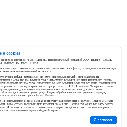
 о cookies
т сервис веб-аналитики Яндекс Метрика, предоставляемый компанией ООО «Яндекс», 119021,
Л. Толстого, 16 (далее – Яндекс)
ка использует технологию «cookie» - небольшие текстовые файлы, размещаемые на компьютере
ью анализа их пользовательской активности.
е текстовые файлы, размещаемые на компьютере пользователей с целью анализа их
тивности. Собранная при помощи cookie информация не может идентифицировать вас, однако
учшить работу нашего сайта. Информация об использовании вами данного сайта, собранная при
т передаваться Яндексу и храниться на сервере Яндекса в ЕС и Российской Федерации. Яндекс
эту информацию для оценки и использования вами сайта, составления для нас отчетов о
 сайта, и предоставления других услуг. Яндекс обрабатывает эту информацию в порядке,
овиях использования сервиса Яндекс Метрика.
я от использования cookies, выбрав соответствующие настройки в браузере. Также вы можете
ент –https://yandex.ru/support/metrika/general/opt-out.html. Однако это может повлиять работу
айта. Используя этот сайт, вы соглашаетесь на обработку данных о вас Яндексом в порядке и
условиях использования сервиса Яндекс Метрика.
Я согласен