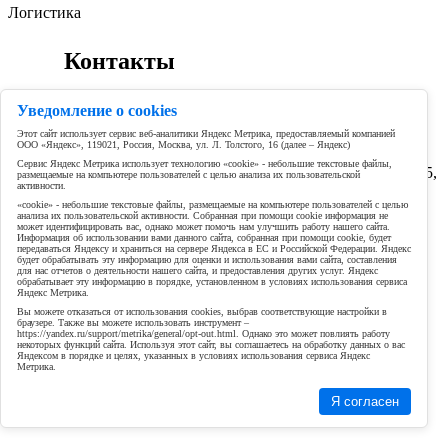
Логистика
ᅠ ᅠ Контакты
© 2026 ООО "Баткомплект"
Уведомление о cookies
Этот сайт использует сервис веб-аналитики Яндекс Метрика, предоставляемый компанией
ООО «Яндекс», 119021, Россия, Москва, ул. Л. Толстого, 16 (далее – Яндекс)
Сервис Яндекс Метрика использует технологию «cookie» - небольшие текстовые файлы,
ЮА: 614077, Пермский край, город Пермь, ул. 1905 года, д.35,
размещаемые на компьютере пользователей с целью анализа их пользовательской
активности.
офис 102
«cookie» - небольшие текстовые файлы, размещаемые на компьютере пользователей с целью
анализа их пользовательской активности. Собранная при помощи cookie информация не
ИНН: 5906062502
может идентифицировать вас, однако может помочь нам улучшить работу нашего сайта.
Информация об использовании вами данного сайта, собранная при помощи cookie, будет
передаваться Яндексу и храниться на сервере Яндекса в ЕС и Российской Федерации. Яндекс
ОГРН: 1055903343737
будет обрабатывать эту информацию для оценки и использования вами сайта, составления
для нас отчетов о деятельности нашего сайта, и предоставления других услуг. Яндекс
обрабатывает эту информацию в порядке, установленном в условиях использования сервиса
Яндекс Метрика.
Вы можете отказаться от использования cookies, выбрав соответствующие настройки в
браузере. Также вы можете использовать инструмент –
Карточка предприятия
https://yandex.ru/support/metrika/general/opt-out.html. Однако это может повлиять работу
некоторых функций сайта. Используя этот сайт, вы соглашаетесь на обработку данных о вас
Яндексом в порядке и целях, указанных в условиях использования сервиса Яндекс
Метрика.
Я согласен