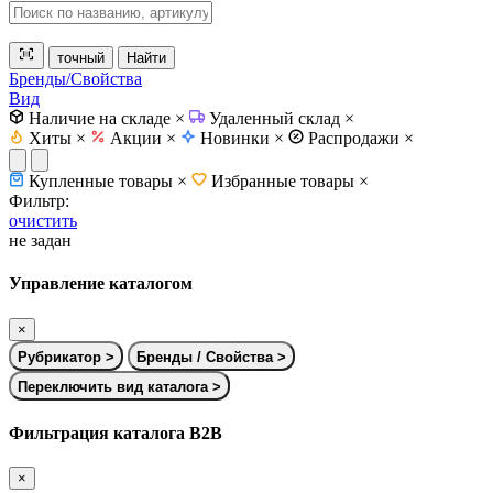
точный
Найти
Бренды/Свойства
Вид
Наличие на складе
×
Удаленный склад
×
Хиты
×
Акции
×
Новинки
×
Распродажи
×
Купленные товары
×
Избранные товары
×
Фильтр:
очистить
не задан
Управление каталогом
×
Рубрикатор
>
Бренды / Свойства
>
Переключить вид каталога
>
Фильтрация каталога B2B
×