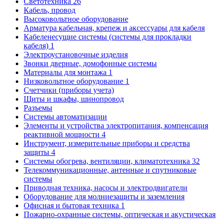
Светотехника
26
Кабель, провод
Высоковольтное оборудование
Арматура кабельная, крепеж и аксессуары для кабеля
Кабеленесущие системы (системы для прокладки
кабеля)
1
Электроустановочные изделия
Звонки дверные, домофонные системы
Материалы для монтажа
1
Низковольтное оборудование
1
Счетчики (приборы учета)
Щиты и шкафы, шинопровод
Разъемы
Системы автоматизации
Элементы и устройства электропитания, компенсация
реактивной мощности
4
Инструмент, измерительные приборы и средства
защиты
4
Системы обогрева, вентиляции, климатотехника
32
Телекоммуникационные, антенные и спутниковые
системы
Приводная техника, насосы и электродвигатели
Оборудование для молниезащиты и заземления
Офисная и бытовая техника
1
Пожарно-охранные системы, оптическая и акустическая