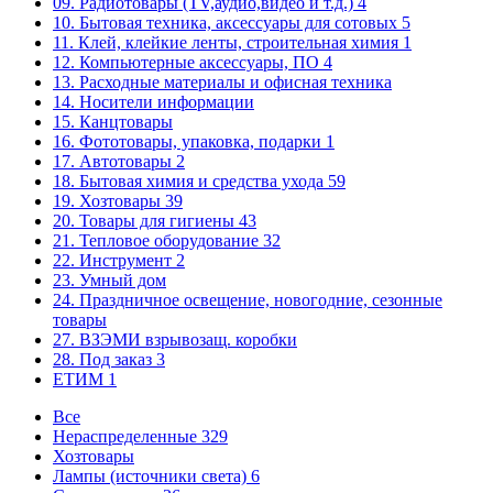
09. Радиотовары (TV,аудио,видео и т.д.)
4
10. Бытовая техника, аксессуары для сотовых
5
11. Клей, клейкие ленты, строительная химия
1
12. Компьютерные аксессуары, ПО
4
13. Расходные материалы и офисная техника
14. Носители информации
15. Канцтовары
16. Фототовары, упаковка, подарки
1
17. Автотовары
2
18. Бытовая химия и средства ухода
59
19. Хозтовары
39
20. Товары для гигиены
43
21. Тепловое оборудование
32
22. Инструмент
2
23. Умный дом
24. Праздничное освещение, новогодние, сезонные
товары
27. ВЗЭМИ взрывозащ. коробки
28. Под заказ
3
ЕТИМ
1
Все
Нераспределенные
329
Хозтовары
Лампы (источники света)
6